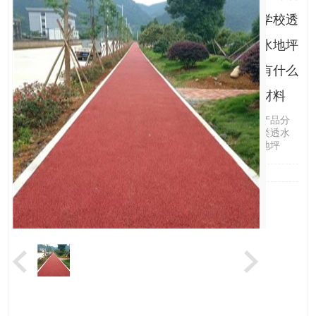
学校透
水地坪
有什么
材料
产品分
类透水
地坪