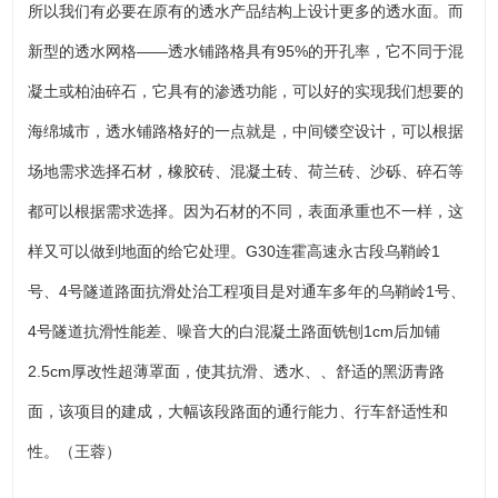
所以我们有必要在原有的透水产品结构上设计更多的透水面。而
新型的透水网格——透水铺路格具有95%的开孔率，它不同于混
凝土或柏油碎石，它具有的渗透功能，可以好的实现我们想要的
海绵城市，透水铺路格好的一点就是，中间镂空设计，可以根据
场地需求选择石材，橡胶砖、混凝土砖、荷兰砖、沙砾、碎石等
都可以根据需求选择。因为石材的不同，表面承重也不一样，这
样又可以做到地面的给它处理。G30连霍高速永古段乌鞘岭1
号、4号隧道路面抗滑处治工程项目是对通车多年的乌鞘岭1号、
4号隧道抗滑性能差、噪音大的白混凝土路面铣刨1cm后加铺
2.5cm厚改性超薄罩面，使其抗滑、透水、、舒适的黑沥青路
面，该项目的建成，大幅该段路面的通行能力、行车舒适性和
性。（王蓉）