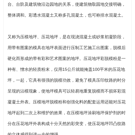
台、台阶及建筑物沿边园地的关系，使建筑物取园地交接明确，
整体调和。彩透水混凝土又称多孔混凝土，也可称排水混凝土。
又称为压模地坪、压花地坪，是在现浇混凝土或砂浆初凝阶段，
用带有图案的模具在地坪表面进行压制工艺施工出图案，脱模后
硬化而形成的带有彩和艺术图案的地坪。压花地坪彩脱模粉是一
种有、憎水的轻质粉末，仅用15公斤就能掩盖100平米的压花地
坪，一起，它具有很强的脱模功效，避免了模具压印纹路的时分
呈现的沾模现象，使地坪模具可以轻易地重复脱模而不损坏彩混
凝凝土外表。压模地坪脱模粉和创强化料的配套运用还能对压花
地坪起到二次上和维护的效果，在压模地坪涂刷地坪保护剂的时
分在压花地坪外表构成十分天然的彩突变，使压花地坪凹凸纹路
的立体感得到进一步的增强。