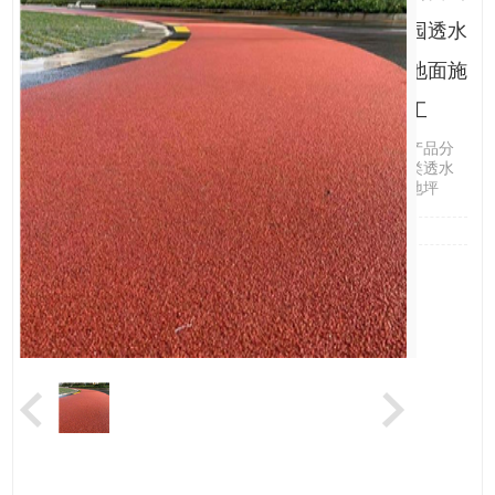
园透水
地面施
工
产品分
类透水
地坪