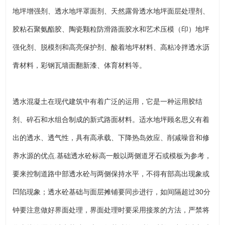
地坪增强剂、透水地坪罩面剂、天然露骨透水地坪面层处理剂、
胶粘石聚氨酯胶、陶瓷颗粒防滑路面胶水和艺术压模（印）地坪
强化剂、脱模剂和高亮保护剂、酸着地坪材料、高粘冷拌透水沥
青材料，彩钢瓦墙面翻新漆、体育材料等。
透水混凝土在现代建筑中有着广泛的运用，它是一种运用胶结
剂、碎石和水组合制成的新式路面材料。适水地坪顾名思义有着
出的透水、透气性，具有高承载、下降热岛效应、削减噪音和修
养水源的优点.基础透水砼标高一般以两侧道牙石或模板为参考，
要来控制道路中部透水砼与两侧保持水平，不得有部高出现象或
凹陷现象；透水砼基础与面层摊铺要同步进行，如间隔超过30分
钟要注意做好界面处理，界面处理时要采用接浆的方法，严禁将