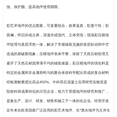
蚀、保护颜、提高地坪使用期限。
彩艺术地坪的优点图案，可多重组合，效果逼真，彰显个性；彩
斑斓，怀旧亦或古典，浪漫亦或现代，立体突现；现场彩压模地
坪纹理与基层浑然一体，解决了常规铺装克服的表层松动和中空
造成的易破裂现象；压模地坪表体平整，保留了天然石材纹理又
避开了天然石材因厚薄不均的铺装难题；彩压模地坪的强化料是
特定的金属和非金属骨料与的聚合体按科学配比而成的复合材料.
经检测耐磨度比高达450%。中科琪石混凝土应用研究实验室是
院校科研成果转化的示范企业，致力于景观地坪的研究和推广，
是集生产、设计、研发、销售和施工于一体的化企业。经营开发
近年来在欧美国家广泛应用的彩艺术地坪、生*透水地坪为主并生