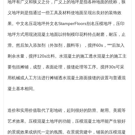
地坪有广义和狭义之分，广义上的地坪是指各种地面的统称，狭
义地坪则是指通过一些工具及材料使地面呈现出良好的装饰效
果。中文名压花地坪外文名StamperFloors别名压模地坪，压印
地坪方式用现浇混凝土地面以特制模印花料特点耐磨，耐压，止
滑。然后加入添加剂（外加剂，颜料等），搅拌60s，***后加入
剩余水量，搅拌120s出料。水混凝土的施工透水混凝土的施工主
要包括摊铺，成型，表面处理，接缝处理等工序。搅拌30s可采
用机械或人工方法进行摊铺透水混凝土路面接缝的设置与普通混
凝土基本相同。
造价和实用价值取代了彩地砖，起到很好的防滑、耐用、美观等
艺术效果。压模混凝土地坪的功能，压模混凝土地坪能产生较好
的景观效果或烘托一定的氛围。在景观营建中，铺装的压模混凝