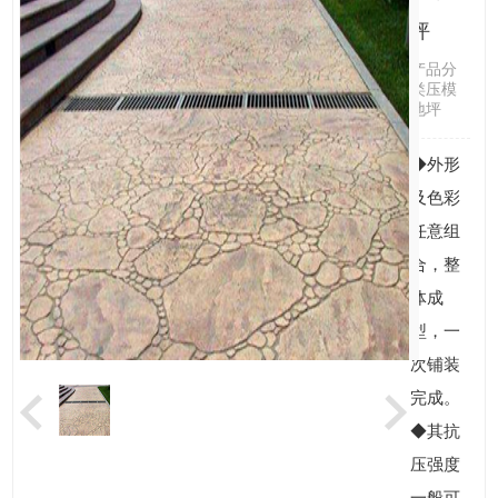
坪
产品分
类压模
地坪
◆外形
及色彩
任意组
合，整
体成
型，一
次铺装
完成。
◆其抗
压强度
一般可