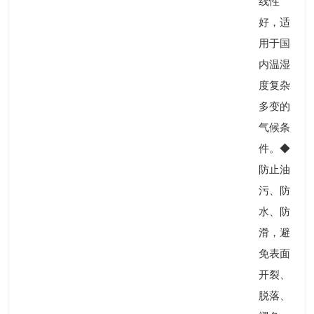
线性
好，适
用于国
内温湿
度复杂
多变的
气候条
件。◆
防止油
污、防
水、防
滑，避
免表面
开裂、
脱落、